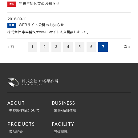
年末年始休業のお知らせ
休暇
2018-09-11
WEBサイト公開のお知らせ
新着
株式会社 中谷製作所のWEBサイトを公開致しました。
« 前
1
2
3
4
5
6
7
次 »
ABOUT
BUSINESS
中谷製作所について
業務･品質体制
PRODUCTS
FACILITY
製品紹介
設備環境