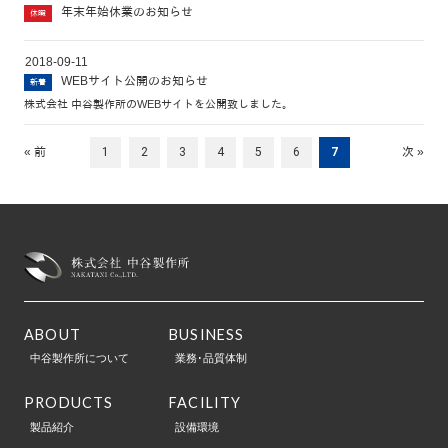
年末年始休業のお知らせ
休暇
2018-09-11
WEBサイト公開のお知らせ
新着
株式会社 中谷製作所のWEBサイトを公開致しました。
« 前
1
2
3
4
5
6
7
次 »
ABOUT
BUSINESS
中谷製作所について
業務･品質体制
PRODUCTS
FACILITY
製品紹介
設備環境