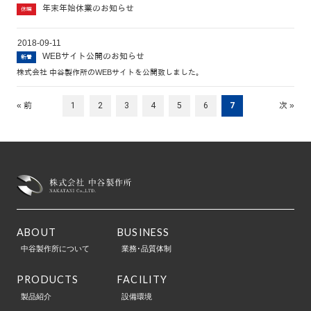
年末年始休業のお知らせ
休暇
2018-09-11
WEBサイト公開のお知らせ
新着
株式会社 中谷製作所のWEBサイトを公開致しました。
« 前
1
2
3
4
5
6
7
次 »
ABOUT
BUSINESS
中谷製作所について
業務･品質体制
PRODUCTS
FACILITY
製品紹介
設備環境