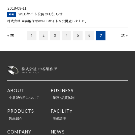
2018-09-11
WEBサイト公開のお知らせ
新着
株式会社 中谷製作所のWEBサイトを公開致しました。
« 前
1
2
3
4
5
6
7
次 »
ABOUT
BUSINESS
中谷製作所について
業務･品質体制
PRODUCTS
FACILITY
製品紹介
設備環境
COMPANY
NEWS