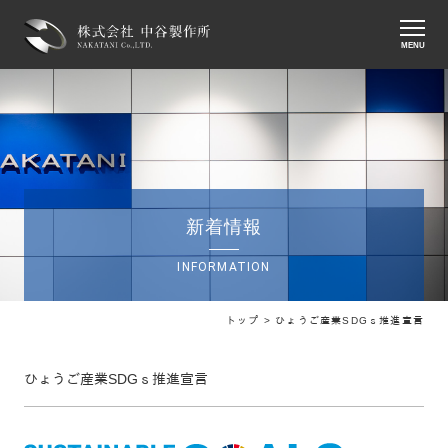
MENU
新着情報
INFORMATION
トップ >
ひょうご産業SDGｓ推進宣言
ひょうご産業SDGｓ推進宣言